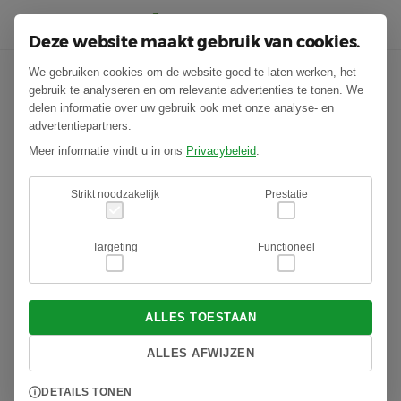
Deze website maakt gebruik van cookies.
We gebruiken cookies om de website goed te laten werken, het
Hovenier in Nispen
gebruik te analyseren en om relevante advertenties te tonen. We
delen informatie over uw gebruik ook met onze analyse- en
advertentiepartners.
Als hovenier in Nispen werken we vaak in een groene,
Meer informatie vindt u in ons
Privacybeleid
.
rustige omgeving waar ruimte en natuur samenkomen. Dat
vraagt om een aanpak die past bij het karakter van het dorp.
Strikt noodzakelijk
Prestatie
We kijken niet alleen naar hoe een tuin eruitziet bij
oplevering, maar ook hoe hij zich ontwikkelt in de jaren
Targeting
Functioneel
daarna. Met de juiste materialen en beplanting zorgen we
voor een tuin die stevig is aangelegd en natuurlijk aanvoelt.
ALLES TOESTAAN
Tuinonderhoud in Nispen
ALLES AFWIJZEN
In een groene omgeving zoals Nispen groeit alles net wat
DETAILS TONEN