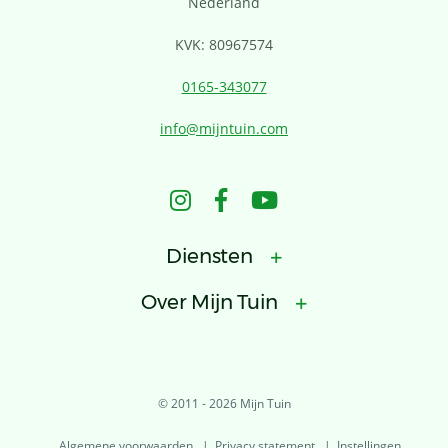
Nederland
KVK: 80967574
0165-343077
info@mijntuin.com
Diensten
Over Mijn Tuin
Tuinontwerp
Tuinaanleg
Onze oplossingen
Tuinonderhoud
Over ons
© 2011 - 2026 Mijn Tuin
Boomverzorging
Onze medewerkers
Algemene voorwaarden
Privacy statement
Instellingen