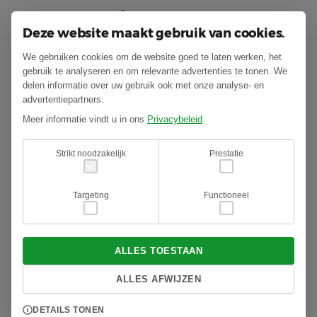
Deze website maakt gebruik van cookies.
We gebruiken cookies om de website goed te laten werken, het
Boomverzorging Breda
gebruik te analyseren en om relevante advertenties te tonen. We
delen informatie over uw gebruik ook met onze analyse- en
advertentiepartners.
Hoor jij tijdens een zware storm de takken tegen het dak van
Meer informatie vindt u in ons
Privacybeleid
.
je huis aanslaan en ben je bang dat een van deze takken
binnenkort afbreekt? Dan is het verstandig om deze bomen
Strikt noodzakelijk
Prestatie
te laten snoeien. Dit is een van de redenen dat wij bomen
snoeien, de schade die vallende takken kunnen veroorzaken
Targeting
Functioneel
is namelijk erg groot. Een andere reden is dat er meer licht
in de tuin komt, dit bevordert natuurlijk de groei van alle
andere planten! Heb je naast een boomverzorger ook een
ALLES TOESTAAN
hovenier in Breda
nodig? Klik dan op de voorgaande link of
ALLES AFWIJZEN
neem direct contact met ons op!
DETAILS TONEN