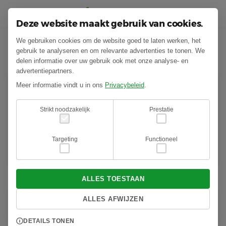
Deze website maakt gebruik van cookies.
We gebruiken cookies om de website goed te laten werken, het
Ik ben op zoek naar….
gebruik te analyseren en om relevante advertenties te tonen. We
delen informatie over uw gebruik ook met onze analyse- en
advertentiepartners.
Meer informatie vindt u in ons
Privacybeleid
.
Een nieuw concept voor mijn tuin.
Strikt noodzakelijk
Prestatie
Laat Mijn Tuin een tuinontwerp voor u maken
Targeting
Functioneel
MEER WETEN?
ALLES TOESTAAN
ALLES AFWIJZEN
Iemand die mijn boom kan kappen.
DETAILS TONEN